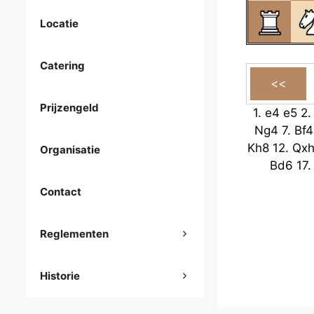
Locatie
Catering
Prijzengeld
1.
e4
e5
2
Ng4
7.
Bf4
Kh8
12.
Qx
Organisatie
Bd6
17
Contact
Reglementen
Historie