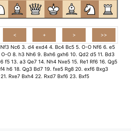
.
Nf3
Nc6
3.
d4
exd4
4.
Bc4
Bc5
5.
O-O
Nf6
6.
e5
O-O
8.
h3
Nh6
9.
Bxh6
gxh6
10.
Qd2
d5
11.
Bd3
h6
f5
13.
a3
Qe7
14.
Nh4
Nxe5
15.
Re1
Rf6
16.
Qg5
.
f4
h6
18.
Qg3
Bd7
19.
fxe5
Rg8
20.
exf6
Bxg3
21.
Rxe7
Bxh4
22.
Rxd7
Bxf6
23.
Bxf5