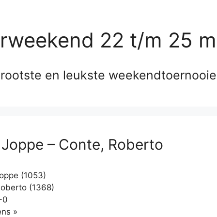
erweekend 22 t/m 25 m
rootste en leukste weekendtoernooi
 Joppe – Conte, Roberto
oppe (1053)
oberto (1368)
-0
Klikken
ns »