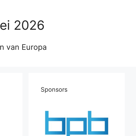
ei 2026
en van Europa
Sponsors