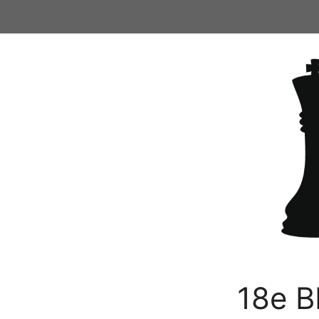
Ga
naar
de
inhoud
18e B