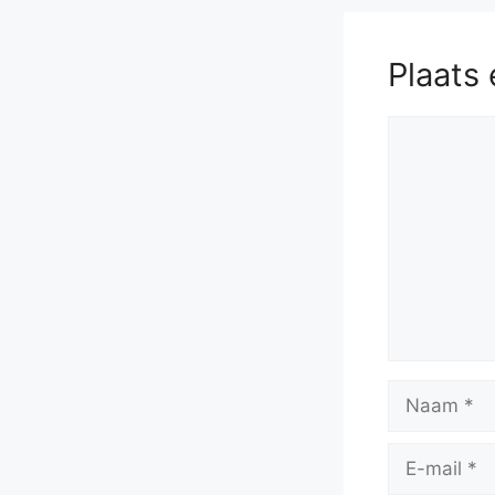
Plaats 
Reactie
Naam
E-
mail