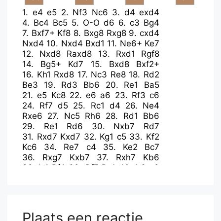
1.
e4
e5
2.
Nf3
Nc6
3.
d4
exd4
4.
Bc4
Bc5
5.
O-O
d6
6.
c3
Bg4
7.
Bxf7+
Kf8
8.
Bxg8
Rxg8
9.
cxd4
Nxd4
10.
Nxd4
Bxd1
11.
Ne6+
Ke7
12.
Nxd8
Raxd8
13.
Rxd1
Rgf8
14.
Bg5+
Kd7
15.
Bxd8
Bxf2+
16.
Kh1
Rxd8
17.
Nc3
Re8
18.
Rd2
Be3
19.
Rd3
Bb6
20.
Re1
Ba5
21.
e5
Kc8
22.
e6
a6
23.
Rf3
c6
24.
Rf7
d5
25.
Rc1
d4
26.
Ne4
Rxe6
27.
Nc5
Rh6
28.
Rd1
Bb6
29.
Re1
Rd6
30.
Nxb7
Rd7
31.
Rxd7
Kxd7
32.
Kg1
c5
33.
Kf2
Kc6
34.
Re7
c4
35.
Ke2
Bc7
36.
Rxg7
Kxb7
37.
Rxh7
Kb6
38.
h4
Bf4
39.
Rf7
Bc1
40.
b3
c3
41.
Rf5
Be3
42.
Kd3
a5
43.
g4
Bd2
44.
g5
Kc6
45.
h5
Kd6
46.
h6
Ke6
47.
Rxa5
Kf7
48.
Ra6
Bxg5
49.
h7
Kg7
50.
Rg6+
Plaats een reactie