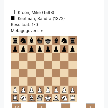
Kroon, Mike (1598)
Keetman, Sandra (1372)
Resultaat: 1-0
Klikken
Metagegevens »
om
te
openen.