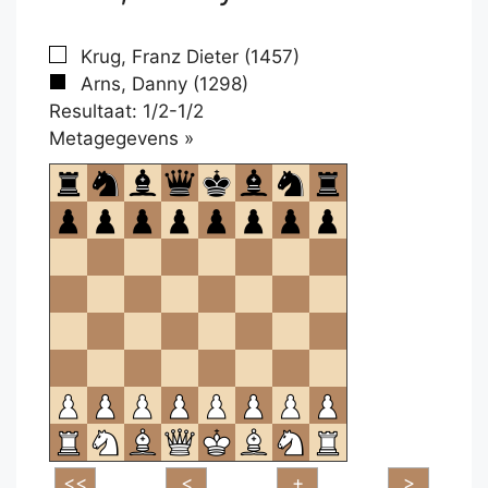
Krug, Franz Dieter (1457)
Arns, Danny (1298)
Resultaat: 1/2-1/2
Klikken
Metagegevens »
om
te
openen.