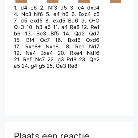
1.
d4
e6
2.
Nf3
d5
3.
c4
dxc4
4.
Nc3
Nf6
5.
e4
h6
6.
Bxc4
c5
7.
d5
exd5
8.
exd5
Bd6
9.
O-O
O-O
10.
h3
a6
11.
a4
Re8
12.
Re1
b6
13.
Be3
Bf5
14.
Qd2
Qd7
15.
Bf4
Qc7
16.
Bxd6
Qxd6
17.
Rxe8+
Nxe8
18.
Re1
Nd7
19.
Ne4
Bxe4
20.
Rxe4
Ndf6
21.
Re5
Nc7
22.
g3
Rd8
23.
Qe2
a5
24.
g4
g5
25.
Qe3
Re8
Plaats een reactie