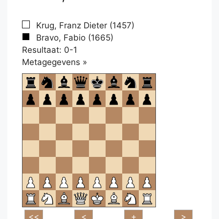
Krug, Franz Dieter (1457)
Bravo, Fabio (1665)
Resultaat: 0-1
Klikken
Metagegevens »
om
te
openen.