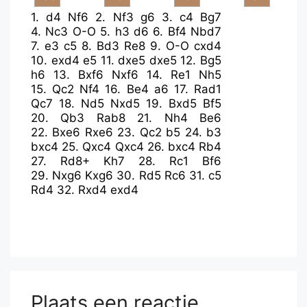
1.
d4
Nf6
2.
Nf3
g6
3.
c4
Bg7
4.
Nc3
O-O
5.
h3
d6
6.
Bf4
Nbd7
7.
e3
c5
8.
Bd3
Re8
9.
O-O
cxd4
10.
exd4
e5
11.
dxe5
dxe5
12.
Bg5
h6
13.
Bxf6
Nxf6
14.
Re1
Nh5
15.
Qc2
Nf4
16.
Be4
a6
17.
Rad1
Qc7
18.
Nd5
Nxd5
19.
Bxd5
Bf5
20.
Qb3
Rab8
21.
Nh4
Be6
22.
Bxe6
Rxe6
23.
Qc2
b5
24.
b3
bxc4
25.
Qxc4
Qxc4
26.
bxc4
Rb4
27.
Rd8+
Kh7
28.
Rc1
Bf6
29.
Nxg6
Kxg6
30.
Rd5
Rc6
31.
c5
Rd4
32.
Rxd4
exd4
Plaats een reactie