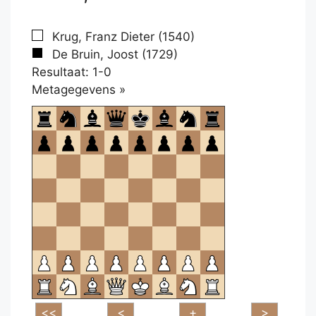
Krug, Franz Dieter (1540)
De Bruin, Joost (1729)
Resultaat: 1-0
Klikken
Metagegevens »
om
te
openen.