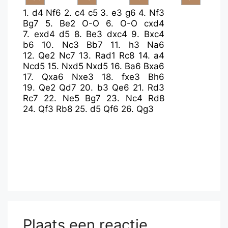
1.
d4
Nf6
2.
c4
c5
3.
e3
g6
4.
Nf3
Bg7
5.
Be2
O-O
6.
O-O
cxd4
7.
exd4
d5
8.
Be3
dxc4
9.
Bxc4
b6
10.
Nc3
Bb7
11.
h3
Na6
12.
Qe2
Nc7
13.
Rad1
Rc8
14.
a4
Ncd5
15.
Nxd5
Nxd5
16.
Ba6
Bxa6
17.
Qxa6
Nxe3
18.
fxe3
Bh6
19.
Qe2
Qd7
20.
b3
Qe6
21.
Rd3
Rc7
22.
Ne5
Bg7
23.
Nc4
Rd8
24.
Qf3
Rb8
25.
d5
Qf6
26.
Qg3
Plaats een reactie