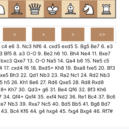
.
c4
e6
3.
Nc3
Nf6
4.
cxd5
exd5
5.
Bg5
Be7
6.
e3
3
Bf5
8.
a3
O-O
9.
Be2
h6
10.
Bh4
Ne4
11.
Bxe7
.
bxc3
Qxe7
13.
O-O
Na5
14.
Qa4
b6
15.
Ne5
c5
4
17.
cxd4
f6
18.
Bxd5+
Kh8
19.
Bxa8
fxe5
20.
Bf3
xe5
Bh3
22.
Qd1
Nb3
23.
Ra2
Nc1
24.
Rd2
Nb3
5
h5
26.
Kh1
Be6
27.
Rd6
Qxe5
28.
Rd8
Rxd8
d8+
Kh7
30.
Qd3+
g6
31.
Be4
Qf6
32.
Bf3
Kh6
7
34.
Qf4+
Qxf4
35.
exf4
Nd2
36.
Re1
Bc4
37.
Bc6
Re7
Nb3
39.
Rxa7
Nc5
40.
Bd5
Bb5
41.
Bg8
Bd7
43.
Bc4
Kf6
44.
g4
hxg4
45.
fxg4
Bxg4
46.
Rf7#