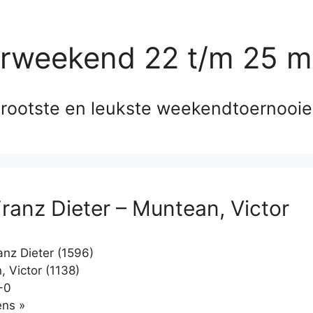
erweekend 22 t/m 25 m
rootste en leukste weekendtoernooi
Franz Dieter – Muntean, Victor
anz Dieter (1596)
 Victor (1138)
-0
Klikken
ns »