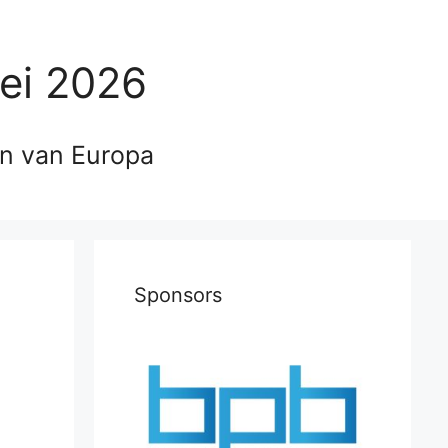
ei 2026
en van Europa
Sponsors