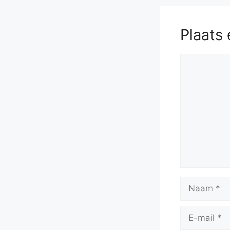
Plaats 
Reactie
Naam
E-
mail