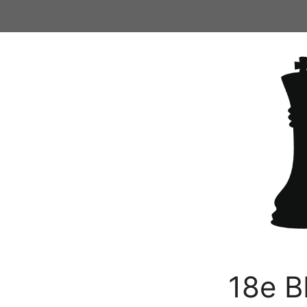
Ga
naar
de
inhoud
18e B