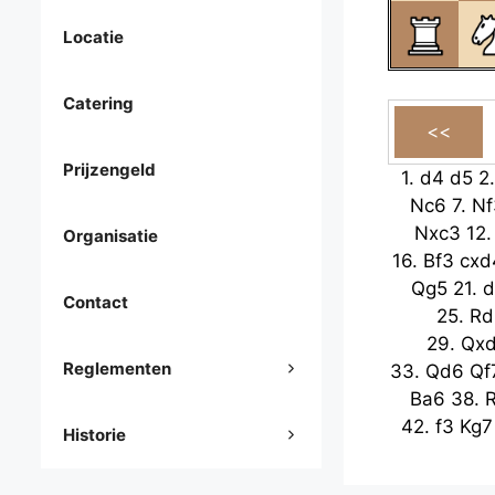
Locatie
Catering
Prijzengeld
1.
d4
d5
2
Nc6
7.
Nf
Nxc3
12
Organisatie
16.
Bf3
cxd
Qg5
21.
d
Contact
25.
Rd
29.
Qx
Reglementen
33.
Qd6
Qf
Ba6
38.
42.
f3
Kg7
Historie