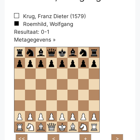
Krug, Franz Dieter (1579)
Roemhild, Wolfgang
Resultaat: 0-1
Klikken
Metagegevens »
om
te
openen.