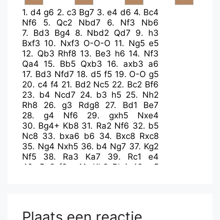
1.
d4
g6
2.
c3
Bg7
3.
e4
d6
4.
Bc4
Nf6
5.
Qc2
Nbd7
6.
Nf3
Nb6
7.
Bd3
Bg4
8.
Nbd2
Qd7
9.
h3
Bxf3
10.
Nxf3
O-O-O
11.
Ng5
e5
12.
Qb3
Rhf8
13.
Be3
h6
14.
Nf3
Qa4
15.
Bb5
Qxb3
16.
axb3
a6
17.
Bd3
Nfd7
18.
d5
f5
19.
O-O
g5
20.
c4
f4
21.
Bd2
Nc5
22.
Bc2
Bf6
23.
b4
Ncd7
24.
b3
h5
25.
Nh2
Rh8
26.
g3
Rdg8
27.
Bd1
Be7
28.
g4
Nf6
29.
gxh5
Nxe4
30.
Bg4+
Kb8
31.
Ra2
Nf6
32.
b5
Nc8
33.
bxa6
b6
34.
Bxc8
Rxc8
35.
Ng4
Nxh5
36.
b4
Ng7
37.
Kg2
Nf5
38.
Ra3
Ka7
39.
Rc1
e4
40.
Bc3
f3+
41.
Kh2
Rh4
42.
c5
dxc5
43.
bxc5
Bxc5
44.
Ra2
.....
Plaats een reactie