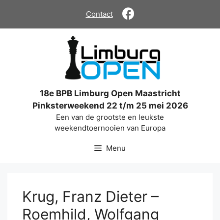
Ga
Contact
naar
de
inhoud
18e BPB Limburg Open Maastricht
Pinksterweekend 22 t/m 25 mei 2026
Een van de grootste en leukste
weekendtoernooien van Europa
Menu
Krug, Franz Dieter –
Roemhild, Wolfgang