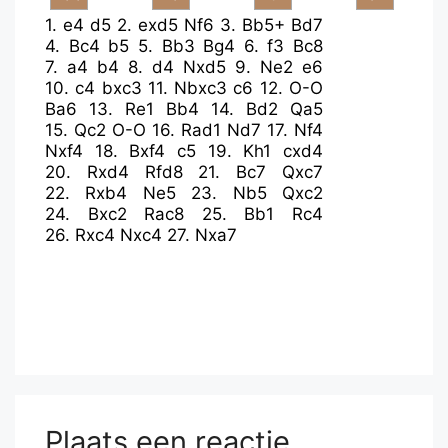
1.
e4
d5
2.
exd5
Nf6
3.
Bb5+
Bd7
4.
Bc4
b5
5.
Bb3
Bg4
6.
f3
Bc8
7.
a4
b4
8.
d4
Nxd5
9.
Ne2
e6
10.
c4
bxc3
11.
Nbxc3
c6
12.
O-O
Ba6
13.
Re1
Bb4
14.
Bd2
Qa5
15.
Qc2
O-O
16.
Rad1
Nd7
17.
Nf4
Nxf4
18.
Bxf4
c5
19.
Kh1
cxd4
20.
Rxd4
Rfd8
21.
Bc7
Qxc7
22.
Rxb4
Ne5
23.
Nb5
Qxc2
24.
Bxc2
Rac8
25.
Bb1
Rc4
26.
Rxc4
Nxc4
27.
Nxa7
Plaats een reactie