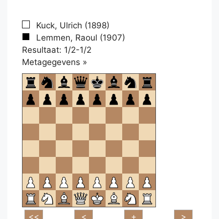
Kuck, Ulrich (1898)
Lemmen, Raoul (1907)
Resultaat: 1/2-1/2
Klikken
Metagegevens »
om
te
openen.