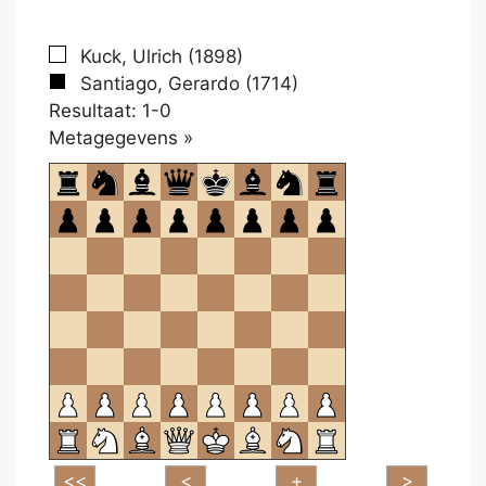
Kuck, Ulrich (1898)
Santiago, Gerardo (1714)
Resultaat: 1-0
Klikken
Metagegevens »
om
te
openen.