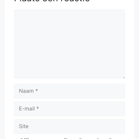
52.
Nxe6
cxb3
53.
axb3
Reactie
Naam
E-
mail
Site