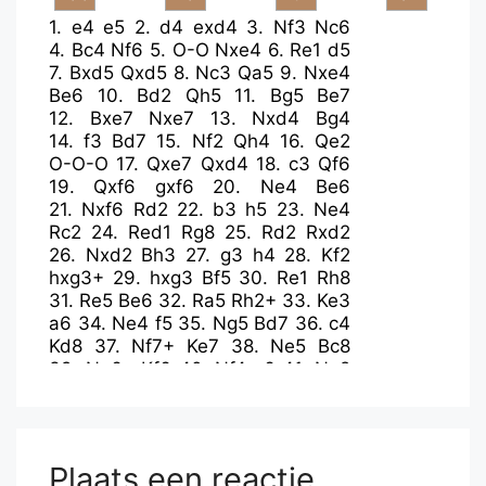
1.
e4
e5
2.
d4
exd4
3.
Nf3
Nc6
4.
Bc4
Nf6
5.
O-O
Nxe4
6.
Re1
d5
7.
Bxd5
Qxd5
8.
Nc3
Qa5
9.
Nxe4
Be6
10.
Bd2
Qh5
11.
Bg5
Be7
12.
Bxe7
Nxe7
13.
Nxd4
Bg4
14.
f3
Bd7
15.
Nf2
Qh4
16.
Qe2
O-O-O
17.
Qxe7
Qxd4
18.
c3
Qf6
19.
Qxf6
gxf6
20.
Ne4
Be6
21.
Nxf6
Rd2
22.
b3
h5
23.
Ne4
Rc2
24.
Red1
Rg8
25.
Rd2
Rxd2
26.
Nxd2
Bh3
27.
g3
h4
28.
Kf2
hxg3+
29.
hxg3
Bf5
30.
Re1
Rh8
31.
Re5
Be6
32.
Ra5
Rh2+
33.
Ke3
a6
34.
Ne4
f5
35.
Ng5
Bd7
36.
c4
Kd8
37.
Nf7+
Ke7
38.
Ne5
Bc8
39.
Ng6+
Kf6
40.
Nf4
c6
41.
Ne2
Rh1
42.
Kf4
b6
43.
Re5
Re1
44.
Re3
c5
45.
Nc3
Rxe3
46.
Nd5+
Kf7
47.
Nxe3
b5
48.
Nxf5
Kf6
49.
Nd6
Be6
Plaats een reactie
50.
Ne4+
Ke7
51.
Nxc5
bxc4