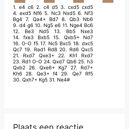
1.
e4
c6
2.
c4
d5
3.
cxd5
cxd5
4.
exd5
Nf6
5.
Nc3
Nxd5
6.
Nf3
Bg4
7.
Qa4+
Bd7
8.
Qb3
Nb6
9.
d4
g6
10.
Ng5
e6
11.
Nge4
Bc6
12.
Be3
Nd5
13.
Bb5
Nxe3
14.
fxe3
Bxb5
15.
Qxb5+
Nd7
16.
O-O
f5
17.
Nc5
Bxc5
18.
dxc5
Qc7
19.
Rad1
Rd8
20.
Rd6
Qxc5
21.
Rxd7
Qxe3+
22.
Kh1
Rxd7
23.
Rd1
O-O
24.
Qxd7
Qb6
25.
h3
Qxb2
26.
Qxe6+
Kg7
27.
Rd7+
Kh6
28.
Qe3+
f4
29.
Qe7
Rf5
30.
Qxh7+
Kg5
31.
Ne4#
Plaats een reactie