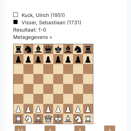
Kuck, Ulrich (1951)
Visser, Sebastiaan (1731)
Resultaat: 1-0
Klikken
Metagegevens »
om
te
openen.