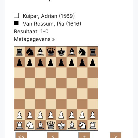
Kuiper, Adrian (1569)
Van Rossum, Pia (1616)
Resultaat: 1-0
Klikken
Metagegevens »
om
te
openen.