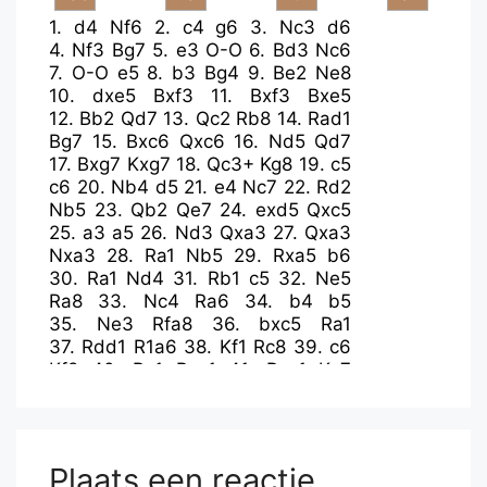
1.
d4
Nf6
2.
c4
g6
3.
Nc3
d6
4.
Nf3
Bg7
5.
e3
O-O
6.
Bd3
Nc6
7.
O-O
e5
8.
b3
Bg4
9.
Be2
Ne8
10.
dxe5
Bxf3
11.
Bxf3
Bxe5
12.
Bb2
Qd7
13.
Qc2
Rb8
14.
Rad1
Bg7
15.
Bxc6
Qxc6
16.
Nd5
Qd7
17.
Bxg7
Kxg7
18.
Qc3+
Kg8
19.
c5
c6
20.
Nb4
d5
21.
e4
Nc7
22.
Rd2
Nb5
23.
Qb2
Qe7
24.
exd5
Qxc5
25.
a3
a5
26.
Nd3
Qxa3
27.
Qxa3
Nxa3
28.
Ra1
Nb5
29.
Rxa5
b6
30.
Ra1
Nd4
31.
Rb1
c5
32.
Ne5
Ra8
33.
Nc4
Ra6
34.
b4
b5
35.
Ne3
Rfa8
36.
bxc5
Ra1
37.
Rdd1
R1a6
38.
Kf1
Rc8
39.
c6
Kf8
40.
Ra1
Rxa1
41.
Rxa1
Ke7
42.
Ra7+
Kd6
43.
Rxf7
Ra8
44.
g3
Ra1+
45.
Kg2
Plaats een reactie