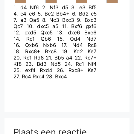
1.
d4
Nf6
2.
Nf3
d5
3.
e3
Bf5
4.
c4
e6
5.
Be2
Bb4+
6.
Bd2
c5
7.
a3
Qa5
8.
Nc3
Bxc3
9.
Bxc3
Qc7
10.
dxc5
a5
11.
Bxf6
gxf6
12.
cxd5
Qxc5
13.
dxe6
Bxe6
14.
Rc1
Qb6
15.
Qd4
Nd7
16.
Qxb6
Nxb6
17.
Nd4
Rc8
18.
Rxc8+
Bxc8
19.
Kd2
Ke7
20.
Rc1
Rd8
21.
Bb5
a4
22.
Rc7+
Kf8
23.
Bd3
Nd5
24.
Rc1
Nf4
25.
exf4
Rxd4
26.
Rxc8+
Ke7
27.
Rc4
Rxc4
28.
Bxc4
Plaats een reactie