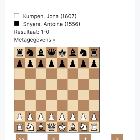
Kumpen, Jona (1607)
Snyers, Antoine (1556)
Resultaat: 1-0
Klikken
Metagegevens »
om
te
openen.