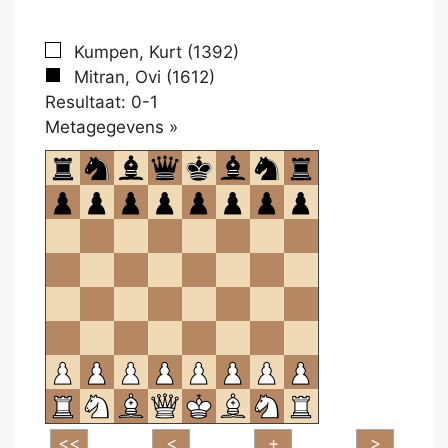
Kumpen, Kurt (1392)
Mitran, Ovi (1612)
Resultaat: 0-1
Klikken
Metagegevens »
om
te
openen.