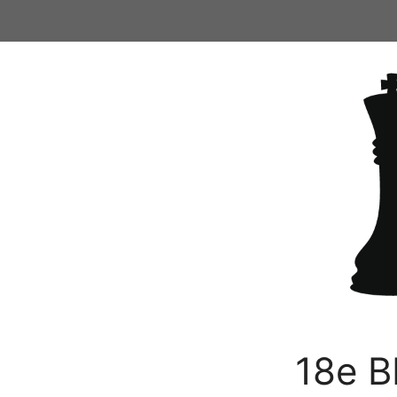
Ga
naar
de
inhoud
18e B