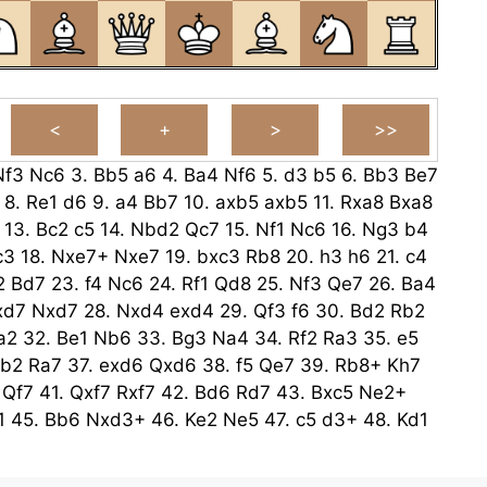
Nf3
Nc6
3.
Bb5
a6
4.
Ba4
Nf6
5.
d3
b5
6.
Bb3
Be7
8.
Re1
d6
9.
a4
Bb7
10.
axb5
axb5
11.
Rxa8
Bxa8
13.
Bc2
c5
14.
Nbd2
Qc7
15.
Nf1
Nc6
16.
Ng3
b4
c3
18.
Nxe7+
Nxe7
19.
bxc3
Rb8
20.
h3
h6
21.
c4
2
Bd7
23.
f4
Nc6
24.
Rf1
Qd8
25.
Nf3
Qe7
26.
Ba4
xd7
Nxd7
28.
Nxd4
exd4
29.
Qf3
f6
30.
Bd2
Rb2
a2
32.
Be1
Nb6
33.
Bg3
Na4
34.
Rf2
Ra3
35.
e5
b2
Ra7
37.
exd6
Qxd6
38.
f5
Qe7
39.
Rb8+
Kh7
Qf7
41.
Qxf7
Rxf7
42.
Bd6
Rd7
43.
Bxc5
Ne2+
1
45.
Bb6
Nxd3+
46.
Ke2
Ne5
47.
c5
d3+
48.
Kd1
Rd8
Rb7
50.
Rd4
Kg8
51.
Kxd2
Kf7
52.
Kc3
Ke7
d7
54.
Re6+
Kf7
55.
c6
Rxb6
56.
c7
Rb5
57.
c8=Q