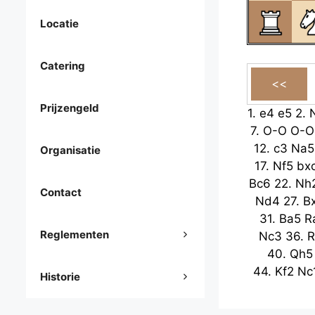
Locatie
Catering
Prijzengeld
1.
e4
e5
2.
7.
O-O
O-O
12.
c3
Na5
Organisatie
17.
Nf5
bx
Bc6
22.
Nh
Contact
Nd4
27.
B
31.
Ba5
R
Reglementen
Nc3
36.
R
40.
Qh5
44.
Kf2
Nc
Historie
d2
49.
53.
Rd6
N