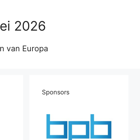
ei 2026
en van Europa
Sponsors