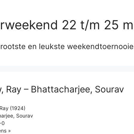
erweekend 22 t/m 25 m
rootste en leukste weekendtoernooi
w, Ray – Bhattacharjee, Sourav
 Ray (1924)
arjee, Sourav
-0
Klikken
ns »