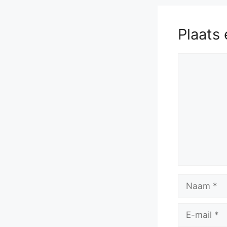
Rc5+
58.
62.
Kf4
g
Plaats 
Reactie
Naam
E-
mail