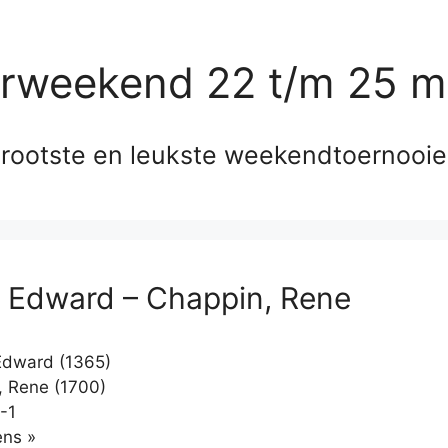
erweekend 22 t/m 25 m
rootste en leukste weekendtoernooi
, Edward – Chappin, Rene
Edward (1365)
 Rene (1700)
-1
Klikken
ns »