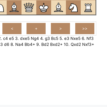
2.
c4
e5
3.
dxe5
Ng4
4.
g3
Bc5
5.
e3
Nxe5
6.
Nf3
c3
d6
8.
Na4
Bb4+
9.
Bd2
Bxd2+
10.
Qxd2
Nxf3+