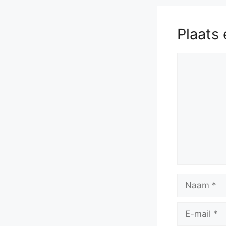
Plaats 
Reactie
Naam
E-
mail