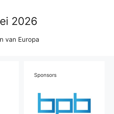
ei 2026
en van Europa
Sponsors