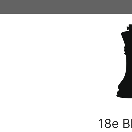
Ga
naar
de
inhoud
18e B