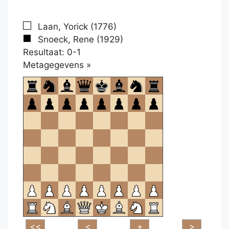
Laan, Yorick (1776)
Snoeck, Rene (1929)
Resultaat: 0-1
Klikken
Metagegevens »
om
te
openen.