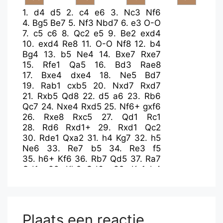
1.
d4
d5
2.
c4
e6
3.
Nc3
Nf6
4.
Bg5
Be7
5.
Nf3
Nbd7
6.
e3
O-O
7.
c5
c6
8.
Qc2
e5
9.
Be2
exd4
10.
exd4
Re8
11.
O-O
Nf8
12.
b4
Bg4
13.
b5
Ne4
14.
Bxe7
Rxe7
15.
Rfe1
Qa5
16.
Bd3
Rae8
17.
Bxe4
dxe4
18.
Ne5
Bd7
19.
Rab1
cxb5
20.
Nxd7
Rxd7
21.
Rxb5
Qd8
22.
d5
a6
23.
Rb6
Qc7
24.
Nxe4
Rxd5
25.
Nf6+
gxf6
26.
Rxe8
Rxc5
27.
Qd1
Rc1
28.
Rd6
Rxd1+
29.
Rxd1
Qc2
30.
Rde1
Qxa2
31.
h4
Kg7
32.
h5
Ne6
33.
Re7
b5
34.
Re3
f5
35.
h6+
Kf6
36.
Rb7
Qd5
37.
Ra7
Qd1+
38.
Kh2
Qd6+
39.
Kg1
b4
40.
Rb7
a5
41.
g3
a4
42.
Kh2
Qd2
43.
Rf3
Qd5
44.
Rxb4
Qxf3
45.
Rxa4
Qxf2+
46.
Kh1
Qf1+
47.
Kh2
Qe2+
Plaats een reactie