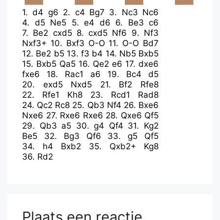
1.
d4
g6
2.
c4
Bg7
3.
Nc3
Nc6
4.
d5
Ne5
5.
e4
d6
6.
Be3
c6
7.
Be2
cxd5
8.
cxd5
Nf6
9.
Nf3
Nxf3+
10.
Bxf3
O-O
11.
O-O
Bd7
12.
Be2
b5
13.
f3
b4
14.
Nb5
Bxb5
15.
Bxb5
Qa5
16.
Qe2
e6
17.
dxe6
fxe6
18.
Rac1
a6
19.
Bc4
d5
20.
exd5
Nxd5
21.
Bf2
Rfe8
22.
Rfe1
Kh8
23.
Rcd1
Rad8
24.
Qc2
Rc8
25.
Qb3
Nf4
26.
Bxe6
Nxe6
27.
Rxe6
Rxe6
28.
Qxe6
Qf5
29.
Qb3
a5
30.
g4
Qf4
31.
Kg2
Be5
32.
Bg3
Qf6
33.
g5
Qf5
34.
h4
Bxb2
35.
Qxb2+
Kg8
36.
Rd2
Plaats een reactie