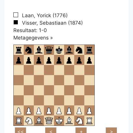
Laan, Yorick (1776)
Visser, Sebastiaan (1874)
Resultaat: 1-0
Klikken
Metagegevens »
om
te
openen.