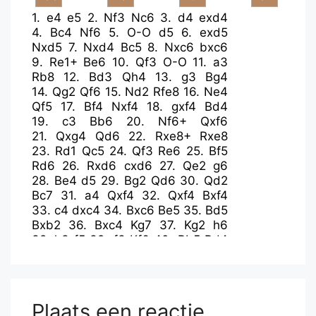
1.
e4
e5
2.
Nf3
Nc6
3.
d4
exd4
4.
Bc4
Nf6
5.
O-O
d5
6.
exd5
Nxd5
7.
Nxd4
Bc5
8.
Nxc6
bxc6
9.
Re1+
Be6
10.
Qf3
O-O
11.
a3
Rb8
12.
Bd3
Qh4
13.
g3
Bg4
14.
Qg2
Qf6
15.
Nd2
Rfe8
16.
Ne4
Qf5
17.
Bf4
Nxf4
18.
gxf4
Bd4
19.
c3
Bb6
20.
Nf6+
Qxf6
21.
Qxg4
Qd6
22.
Rxe8+
Rxe8
23.
Rd1
Qc5
24.
Qf3
Re6
25.
Bf5
Rd6
26.
Rxd6
cxd6
27.
Qe2
g6
28.
Be4
d5
29.
Bg2
Qd6
30.
Qd2
Bc7
31.
a4
Qxf4
32.
Qxf4
Bxf4
33.
c4
dxc4
34.
Bxc6
Be5
35.
Bd5
Bxb2
36.
Bxc4
Kg7
37.
Kg2
h6
38.
h3
f5
39.
f3
Kf6
40.
Bb5
Bd4
41.
Be2
Plaats een reactie