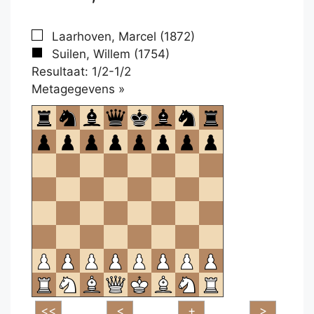
Laarhoven, Marcel (1872)
Suilen, Willem (1754)
Resultaat: 1/2-1/2
Klikken
Metagegevens »
om
te
openen.