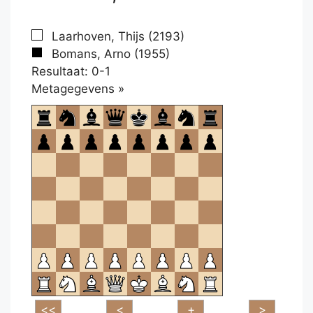
Laarhoven, Thijs (2193)
Bomans, Arno (1955)
Resultaat: 0-1
Klikken
Metagegevens »
om
te
openen.