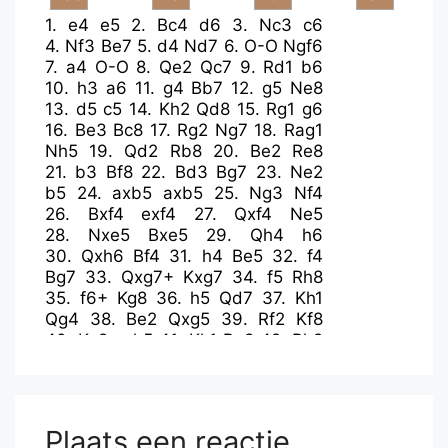
1.
e4
e5
2.
Bc4
d6
3.
Nc3
c6
4.
Nf3
Be7
5.
d4
Nd7
6.
O-O
Ngf6
7.
a4
O-O
8.
Qe2
Qc7
9.
Rd1
b6
10.
h3
a6
11.
g4
Bb7
12.
g5
Ne8
13.
d5
c5
14.
Kh2
Qd8
15.
Rg1
g6
16.
Be3
Bc8
17.
Rg2
Ng7
18.
Rag1
Nh5
19.
Qd2
Rb8
20.
Be2
Re8
21.
b3
Bf8
22.
Bd3
Bg7
23.
Ne2
b5
24.
axb5
axb5
25.
Ng3
Nf4
26.
Bxf4
exf4
27.
Qxf4
Ne5
28.
Nxe5
Bxe5
29.
Qh4
h6
30.
Qxh6
Bf4
31.
h4
Be5
32.
f4
Bg7
33.
Qxg7+
Kxg7
34.
f5
Rh8
35.
f6+
Kg8
36.
h5
Qd7
37.
Kh1
Qg4
38.
Be2
Qxg5
39.
Rf2
Kf8
40.
Kg2
gxh5
41.
Kh1
Rg8
42.
Rh2
h4
Plaats een reactie