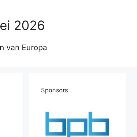
ei 2026
en van Europa
Sponsors