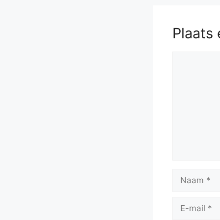
Plaats 
Reactie
Naam
E-
mail