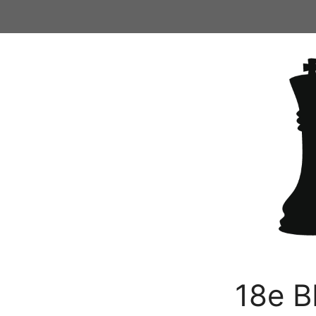
Ga
naar
de
inhoud
18e B