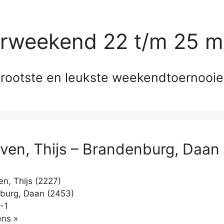
erweekend 22 t/m 25 m
rootste en leukste weekendtoernooi
ven, Thijs – Brandenburg, Daan
n, Thijs (2227)
burg, Daan (2453)
-1
Klikken
ns »