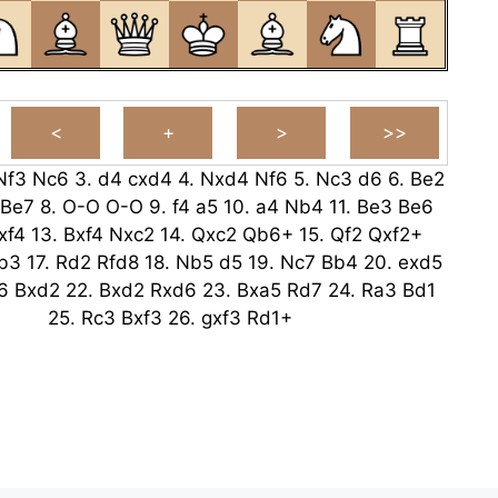
Nf3
Nc6
3.
d4
cxd4
4.
Nxd4
Nf6
5.
Nc3
d6
6.
Be2
Be7
8.
O-O
O-O
9.
f4
a5
10.
a4
Nb4
11.
Be3
Be6
xf4
13.
Bxf4
Nxc2
14.
Qxc2
Qb6+
15.
Qf2
Qxf2+
b3
17.
Rd2
Rfd8
18.
Nb5
d5
19.
Nc7
Bb4
20.
exd5
6
Bxd2
22.
Bxd2
Rxd6
23.
Bxa5
Rd7
24.
Ra3
Bd1
25.
Rc3
Bxf3
26.
gxf3
Rd1+