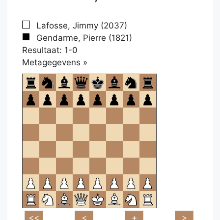
Lafosse, Jimmy (2037)
Gendarme, Pierre (1821)
Resultaat: 1-0
Klikken
Metagegevens »
om
te
openen.