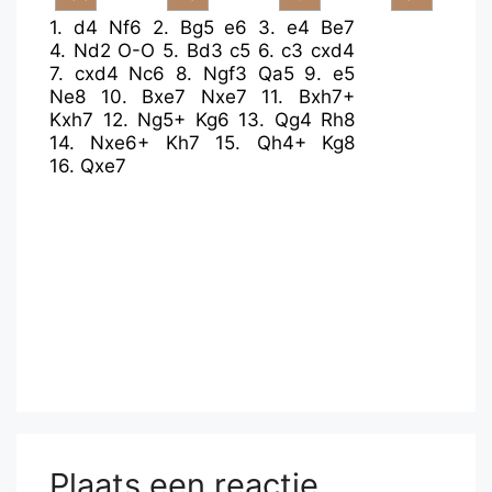
1.
d4
Nf6
2.
Bg5
e6
3.
e4
Be7
4.
Nd2
O-O
5.
Bd3
c5
6.
c3
cxd4
7.
cxd4
Nc6
8.
Ngf3
Qa5
9.
e5
Ne8
10.
Bxe7
Nxe7
11.
Bxh7+
Kxh7
12.
Ng5+
Kg6
13.
Qg4
Rh8
14.
Nxe6+
Kh7
15.
Qh4+
Kg8
16.
Qxe7
Plaats een reactie