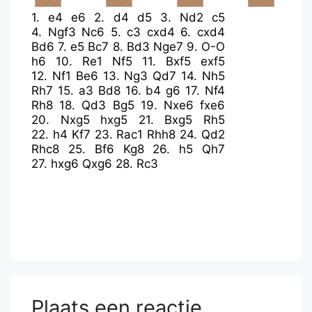
1.
e4
e6
2.
d4
d5
3.
Nd2
c5
4.
Ngf3
Nc6
5.
c3
cxd4
6.
cxd4
Bd6
7.
e5
Bc7
8.
Bd3
Nge7
9.
O-O
h6
10.
Re1
Nf5
11.
Bxf5
exf5
12.
Nf1
Be6
13.
Ng3
Qd7
14.
Nh5
Rh7
15.
a3
Bd8
16.
b4
g6
17.
Nf4
Rh8
18.
Qd3
Bg5
19.
Nxe6
fxe6
20.
Nxg5
hxg5
21.
Bxg5
Rh5
22.
h4
Kf7
23.
Rac1
Rhh8
24.
Qd2
Rhc8
25.
Bf6
Kg8
26.
h5
Qh7
27.
hxg6
Qxg6
28.
Rc3
Plaats een reactie