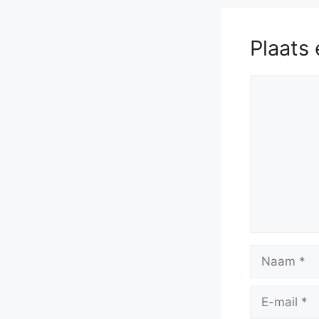
Bxg5
59.
B
63.
Kd1
Bf
Plaats 
Reactie
Naam
E-
mail