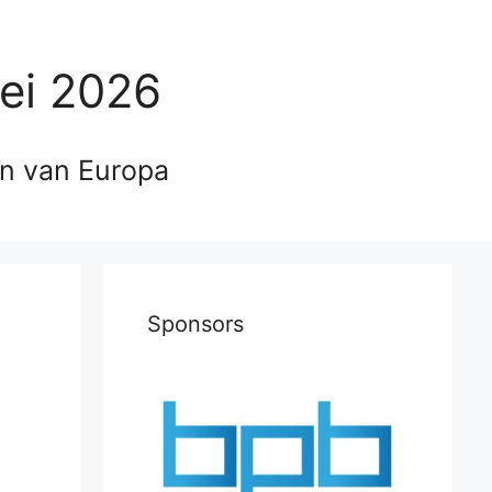
ei 2026
en van Europa
Sponsors