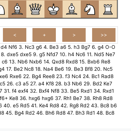
.
d4
Nf6
3.
Nc3
g6
4.
Be3
a6
5.
h3
Bg7
6.
g4
O-O
8.
dxe5
dxe5
9.
g5
Nfd7
10.
h4
Nc6
11.
Nd5
Ne7
3
c6
13.
Nb6
Nxb6
14.
Qxd8
Rxd8
15.
Bxb6
Re8
g4
17.
Be2
Nc8
18.
Na4
Be6
19.
Be3
Bf8
20.
Nc5
xe6
Rxe6
22.
Bg4
Ree8
23.
f3
Nc4
24.
Bc1
Rad8
c5
26.
c3
a5
27.
a4
Kf8
28.
b3
Nb6
29.
Bd2
Ke7
7
31.
f4
exf4
32.
Bxf4
Nf8
33.
Be5
Rxd1
34.
Rxd1
f6+
Ke8
36.
hxg6
hxg6
37.
Rh1
Be7
38.
Rh8
Rd8
6
40.
e5
Rd5
41.
Ke4
Rd8
42.
Rg8
Rd2
43.
Bc8
b6
d8
45.
Bg4
Rd2
46.
Bh6
Rd8
47.
Bh3
Rd1
48.
Bc8
4
Rd2
50.
Kf4
Rd3
51.
c4
Rd8
52.
Ke4
Rd2
53.
Ke3
2
Bc5
55.
Bg7
Be7
56.
Rh8
Bc5
57.
e6
Be7
58.
Be5