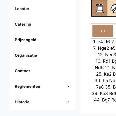
Locatie
Catering
Prijzengeld
1.
e4
d6
2
7.
Nge2
e5
12.
Nec
Organisatie
16.
Rd1
B
Nd6
21.
N
Contact
25.
Ke2
B
30.
h5
Nd
Reglementen
Ra8
35.
B
39.
Ke3
Rd
44.
Bg7
R
Historie
Rd8
49.
Bg
Rd8
54.
Ke