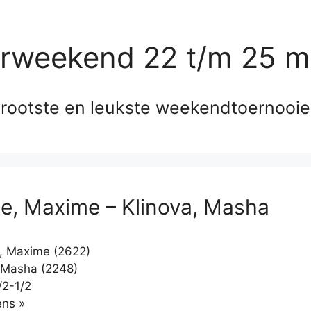
erweekend 22 t/m 25 m
rootste en leukste weekendtoernooi
e, Maxime – Klinova, Masha
, Maxime (2622)
 Masha (2248)
/2-1/2
Klikken
ns »