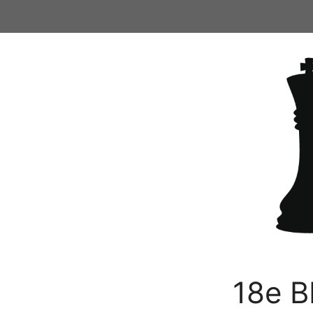
Ga
naar
de
inhoud
18e B