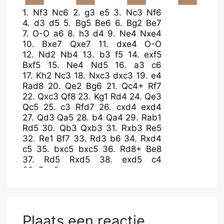
1.
Nf3
Nc6
2.
g3
e5
3.
Nc3
Nf6
4.
d3
d5
5.
Bg5
Be6
6.
Bg2
Be7
7.
O-O
a6
8.
h3
d4
9.
Ne4
Nxe4
10.
Bxe7
Qxe7
11.
dxe4
O-O
12.
Nd2
Nb4
13.
b3
f5
14.
exf5
Bxf5
15.
Ne4
Nd5
16.
a3
c6
17.
Kh2
Nc3
18.
Nxc3
dxc3
19.
e4
Rad8
20.
Qe2
Bg6
21.
Qc4+
Rf7
22.
Qxc3
Qf8
23.
Kg1
Rd4
24.
Qe3
Qc5
25.
c3
Rfd7
26.
cxd4
exd4
27.
Qd3
Qa5
28.
b4
Qa4
29.
Rab1
Rd5
30.
Qb3
Qxb3
31.
Rxb3
Re5
32.
Re1
Bf7
33.
Rd3
b6
34.
Rxd4
c5
35.
bxc5
bxc5
36.
Rd8+
Be8
37.
Rd5
Rxd5
38.
exd5
c4
39.
Rxe8+
Plaats een reactie