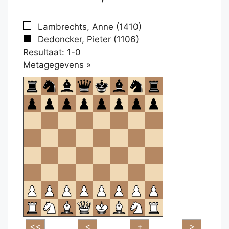
Lambrechts, Anne (1410)
Dedoncker, Pieter (1106)
Resultaat: 1-0
Klikken
Metagegevens »
om
te
openen.