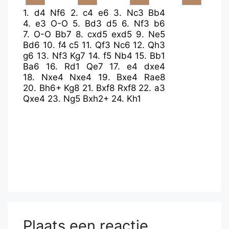
1.
d4
Nf6
2.
c4
e6
3.
Nc3
Bb4
4.
e3
O-O
5.
Bd3
d5
6.
Nf3
b6
7.
O-O
Bb7
8.
cxd5
exd5
9.
Ne5
Bd6
10.
f4
c5
11.
Qf3
Nc6
12.
Qh3
g6
13.
Nf3
Kg7
14.
f5
Nb4
15.
Bb1
Ba6
16.
Rd1
Qe7
17.
e4
dxe4
18.
Nxe4
Nxe4
19.
Bxe4
Rae8
20.
Bh6+
Kg8
21.
Bxf8
Rxf8
22.
a3
Qxe4
23.
Ng5
Bxh2+
24.
Kh1
Plaats een reactie