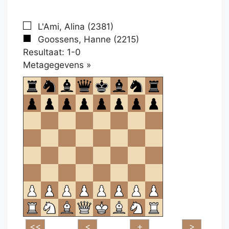
L'Ami, Alina (2381)
Goossens, Hanne (2215)
Resultaat: 1-0
Klikken
Metagegevens »
om
te
openen.