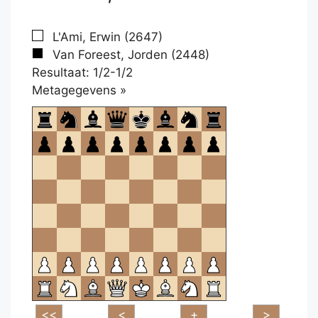
L'Ami, Erwin (2647)
Van Foreest, Jorden (2448)
Resultaat: 1/2-1/2
Klikken
Metagegevens »
om
te
openen.