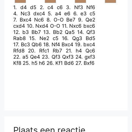
1.
d4
d5
2.
c4
c6
3.
Nf3
Nf6
4.
Nc3
dxc4
5.
a4
e6
6.
e3
c5
7.
Bxc4
Nc6
8.
O-O
Be7
9.
Qe2
cxd4
10.
Nxd4
O-O
11.
Nxc6
bxc6
12.
b3
Bb7
13.
Bb2
Qa5
14.
Qf3
Rab8
15.
Ne2
c5
16.
Qg3
Bd5
17.
Bc3
Qb6
18.
Nf4
Bxc4
19.
bxc4
Rfd8
20.
Rfc1
Rb7
21.
h4
Qc6
22.
a5
Qe4
23.
Qf3
Qxf3
24.
gxf3
Kf8
25.
h5
h6
26.
Kf1
Bd6
27.
Bxf6
Plaats een reactie