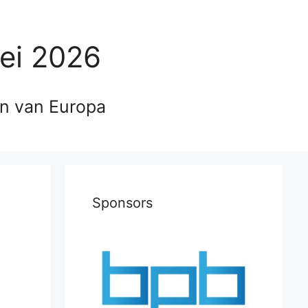
ei 2026
en van Europa
Sponsors