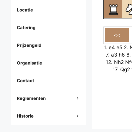
Locatie
Catering
Prijzengeld
1.
e4
e5
2.
7.
a3
h6
8
12.
Nh2
Nf
Organisatie
17.
Qg2
Contact
Reglementen
Historie