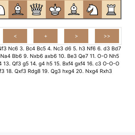
Nf3
Nc6
3.
Bc4
Bc5
4.
Nc3
d6
5.
h3
Nf6
6.
d3
Bd7
.
Na4
Bb6
9.
Nxb6
axb6
10.
Be3
Qe7
11.
O-O
Nh5
4
13.
Qf3
g5
14.
g4
h5
15.
Bxf4
gxf4
16.
c3
O-O-O
f3
18.
Qxf3
Rdg8
19.
Qg3
hxg4
20.
Nxg4
Rxh3