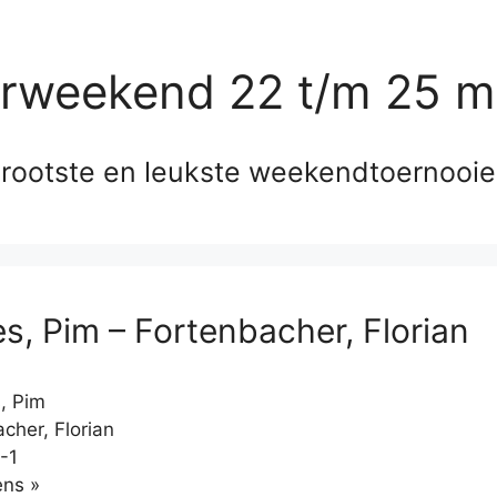
erweekend 22 t/m 25 m
rootste en leukste weekendtoernooi
, Pim – Fortenbacher, Florian
 Pim
cher, Florian
-1
Klikken
ns »