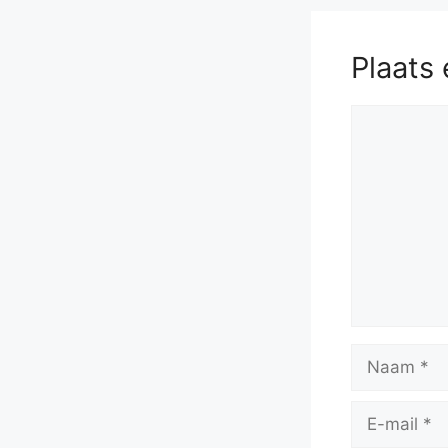
Plaats 
Reactie
Naam
E-
mail