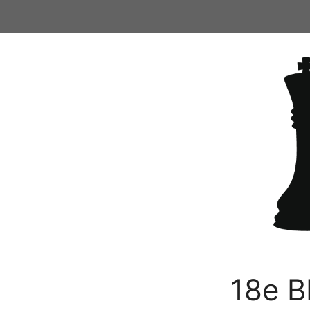
Ga
naar
de
inhoud
18e B