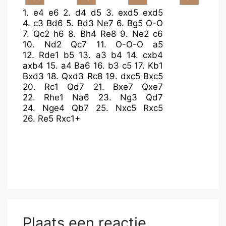
1.
e4
e6
2.
d4
d5
3.
exd5
exd5
4.
c3
Bd6
5.
Bd3
Ne7
6.
Bg5
O-O
7.
Qc2
h6
8.
Bh4
Re8
9.
Ne2
c6
10.
Nd2
Qc7
11.
O-O-O
a5
12.
Rde1
b5
13.
a3
b4
14.
cxb4
axb4
15.
a4
Ba6
16.
b3
c5
17.
Kb1
Bxd3
18.
Qxd3
Rc8
19.
dxc5
Bxc5
20.
Rc1
Qd7
21.
Bxe7
Qxe7
22.
Rhe1
Na6
23.
Ng3
Qd7
24.
Nge4
Qb7
25.
Nxc5
Rxc5
26.
Re5
Rxc1+
Plaats een reactie