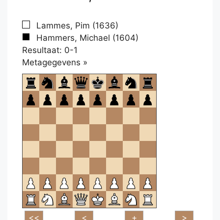
Lammes, Pim (1636)
Hammers, Michael (1604)
Resultaat: 0-1
Klikken
Metagegevens »
om
te
openen.