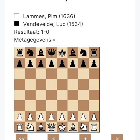
Lammes, Pim (1636)
Vandevelde, Luc (1534)
Resultaat: 1-0
Klikken
Metagegevens »
om
te
openen.