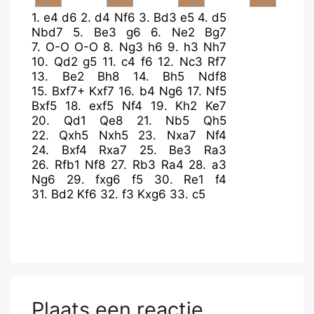
1.
e4
d6
2.
d4
Nf6
3.
Bd3
e5
4.
d5
Nbd7
5.
Be3
g6
6.
Ne2
Bg7
7.
O-O
O-O
8.
Ng3
h6
9.
h3
Nh7
10.
Qd2
g5
11.
c4
f6
12.
Nc3
Rf7
13.
Be2
Bh8
14.
Bh5
Ndf8
15.
Bxf7+
Kxf7
16.
b4
Ng6
17.
Nf5
Bxf5
18.
exf5
Nf4
19.
Kh2
Ke7
20.
Qd1
Qe8
21.
Nb5
Qh5
22.
Qxh5
Nxh5
23.
Nxa7
Nf4
24.
Bxf4
Rxa7
25.
Be3
Ra3
26.
Rfb1
Nf8
27.
Rb3
Ra4
28.
a3
Ng6
29.
fxg6
f5
30.
Re1
f4
31.
Bd2
Kf6
32.
f3
Kxg6
33.
c5
Plaats een reactie