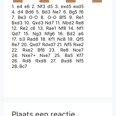
1.
e4
e6
2.
Nf3
d5
3.
exd5
exd5
4.
d4
Bd6
5.
Bd3
Ne7
6.
Bg5
f6
7.
Be3
O-O
8.
O-O
Bf5
9.
Re1
Bxd3
10.
Qxd3
Nd7
11.
Nbd2
Re8
12.
Re2
c6
13.
Rae1
Nf8
14.
Nf1
Qd7
15.
Ng3
Nfg6
16.
Bd2
a6
17.
b3
Rad8
18.
Kf1
Nc8
19.
Qf5
Re7
20.
Qxd7
Rdxd7
21.
Nf5
Rxe2
22.
Rxe2
Bf8
23.
Re8
Nce7
24.
Nxe7+
Nxe7
25.
Ba5
Kf7
26.
Rd8
Rxd8
27.
Bxd8
Nf5
28.
Bc7
Plaats een reactie