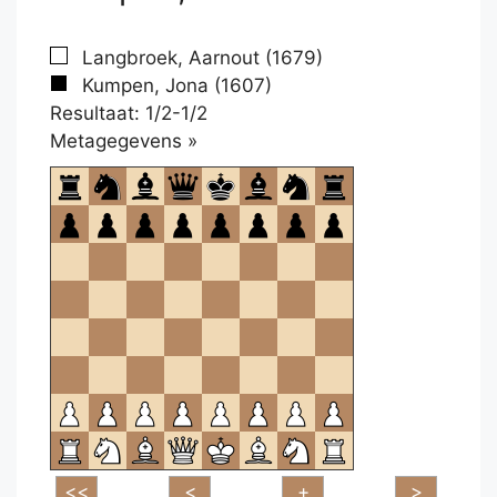
Langbroek, Aarnout (1679)
Kumpen, Jona (1607)
Resultaat: 1/2-1/2
Klikken
Metagegevens »
om
te
openen.