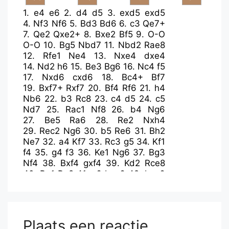
1.
e4
e6
2.
d4
d5
3.
exd5
exd5
4.
Nf3
Nf6
5.
Bd3
Bd6
6.
c3
Qe7+
7.
Qe2
Qxe2+
8.
Bxe2
Bf5
9.
O-O
O-O
10.
Bg5
Nbd7
11.
Nbd2
Rae8
12.
Rfe1
Ne4
13.
Nxe4
dxe4
14.
Nd2
h6
15.
Be3
Bg6
16.
Nc4
f5
17.
Nxd6
cxd6
18.
Bc4+
Bf7
19.
Bxf7+
Rxf7
20.
Bf4
Rf6
21.
h4
Nb6
22.
b3
Rc8
23.
c4
d5
24.
c5
Nd7
25.
Rac1
Nf8
26.
b4
Ng6
27.
Be5
Ra6
28.
Re2
Nxh4
29.
Rec2
Ng6
30.
b5
Re6
31.
Bh2
Ne7
32.
a4
Kf7
33.
Rc3
g5
34.
Kf1
f4
35.
g4
f3
36.
Ke1
Ng6
37.
Bg3
Nf4
38.
Bxf4
gxf4
39.
Kd2
Rce8
40.
Re1
Rg8
41.
c6
bxc6
42.
bxc6
Rc8
43.
Rec1
Rc7
44.
Rc5
e3+
45.
fxe3
fxe3+
46.
Ke1
Rd6
47.
R1c3
Kg6
48.
Rxe3
Kg5
49.
Rxf3
Kxg4
50.
Re3
Rcxc6
Plaats een reactie
51.
Re5
Re6
52.
Rcxd5
Rxe5+