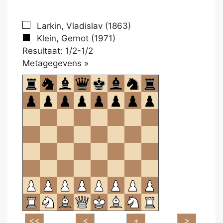
Larkin, Vladislav (1863)
Klein, Gernot (1971)
Resultaat: 1/2-1/2
Klikken
Metagegevens »
om
te
openen.