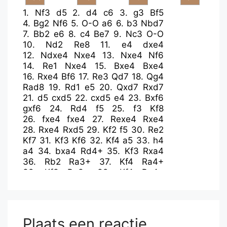
1.
Nf3
d5
2.
d4
c6
3.
g3
Bf5
4.
Bg2
Nf6
5.
O-O
a6
6.
b3
Nbd7
7.
Bb2
e6
8.
c4
Be7
9.
Nc3
O-O
10.
Nd2
Re8
11.
e4
dxe4
12.
Ndxe4
Nxe4
13.
Nxe4
Nf6
14.
Re1
Nxe4
15.
Bxe4
Bxe4
16.
Rxe4
Bf6
17.
Re3
Qd7
18.
Qg4
Rad8
19.
Rd1
e5
20.
Qxd7
Rxd7
21.
d5
cxd5
22.
cxd5
e4
23.
Bxf6
gxf6
24.
Rd4
f5
25.
f3
Kf8
26.
fxe4
fxe4
27.
Rexe4
Rxe4
28.
Rxe4
Rxd5
29.
Kf2
f5
30.
Re2
Kf7
31.
Kf3
Kf6
32.
Kf4
a5
33.
h4
a4
34.
bxa4
Rd4+
35.
Kf3
Rxa4
36.
Rb2
Ra3+
37.
Kf4
Ra4+
38.
Kf3
Ra3+
39.
Kf4
Ra4+
40.
Kf3
Plaats een reactie