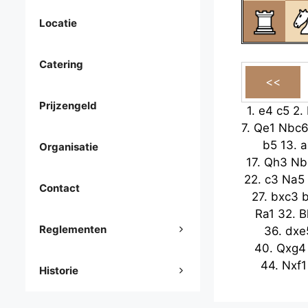
Locatie
Catering
Prijzengeld
1.
e4
c5
2.
7.
Qe1
Nbc
b5
13.
a
Organisatie
17.
Qh3
Nb
22.
c3
Na5
Contact
27.
bxc3
Ra1
32.
B
Reglementen
36.
dxe
40.
Qxg4
44.
Nxf1
Historie
48.
g3
Be6