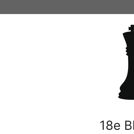
Ga
naar
de
inhoud
18e B