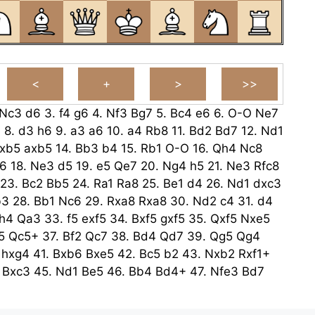
Nc3
d6
3.
f4
g6
4.
Nf3
Bg7
5.
Bc4
e6
6.
O-O
Ne7
6
8.
d3
h6
9.
a3
a6
10.
a4
Rb8
11.
Bd2
Bd7
12.
Nd1
xb5
axb5
14.
Bb3
b4
15.
Rb1
O-O
16.
Qh4
Nc8
6
18.
Ne3
d5
19.
e5
Qe7
20.
Ng4
h5
21.
Ne3
Rfc8
23.
Bc2
Bb5
24.
Ra1
Ra8
25.
Be1
d4
26.
Nd1
dxc3
b3
28.
Bb1
Nc6
29.
Rxa8
Rxa8
30.
Nd2
c4
31.
d4
h4
Qa3
33.
f5
exf5
34.
Bxf5
gxf5
35.
Qxf5
Nxe5
5
Qc5+
37.
Bf2
Qc7
38.
Bd4
Qd7
39.
Qg5
Qg4
hxg4
41.
Bxb6
Bxe5
42.
Bc5
b2
43.
Nxb2
Rxf1+
Bxc3
45.
Nd1
Be5
46.
Bb4
Bd4+
47.
Nfe3
Bd7
49.
Kf1
Kh7
50.
Ke2
Kg6
51.
Bc3
Bxc3
52.
Nxc3
f5
53.
Ned5
Kg5
54.
Kd2
Kh6
55.
Nf4
Bd7