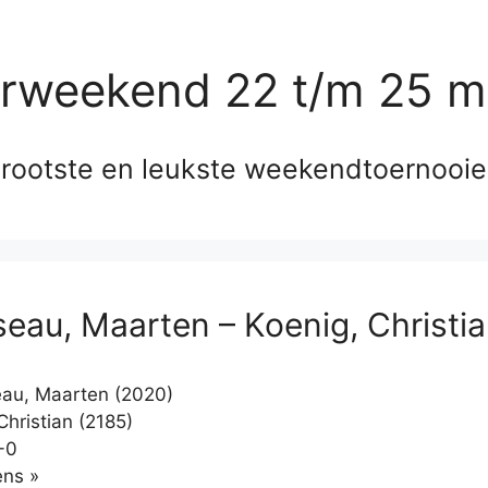
erweekend 22 t/m 25 m
rootste en leukste weekendtoernooi
eau, Maarten – Koenig, Christi
au, Maarten (2020)
Christian (2185)
-0
Klikken
ns »