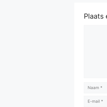
Plaats 
Reactie
Naam
E-
mail