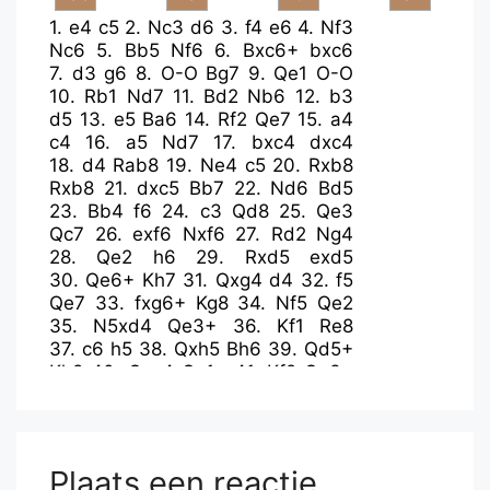
1.
e4
c5
2.
Nc3
d6
3.
f4
e6
4.
Nf3
Nc6
5.
Bb5
Nf6
6.
Bxc6+
bxc6
7.
d3
g6
8.
O-O
Bg7
9.
Qe1
O-O
10.
Rb1
Nd7
11.
Bd2
Nb6
12.
b3
d5
13.
e5
Ba6
14.
Rf2
Qe7
15.
a4
c4
16.
a5
Nd7
17.
bxc4
dxc4
18.
d4
Rab8
19.
Ne4
c5
20.
Rxb8
Rxb8
21.
dxc5
Bb7
22.
Nd6
Bd5
23.
Bb4
f6
24.
c3
Qd8
25.
Qe3
Qc7
26.
exf6
Nxf6
27.
Rd2
Ng4
28.
Qe2
h6
29.
Rxd5
exd5
30.
Qe6+
Kh7
31.
Qxg4
d4
32.
f5
Qe7
33.
fxg6+
Kg8
34.
Nf5
Qe2
35.
N5xd4
Qe3+
36.
Kf1
Re8
37.
c6
h5
38.
Qxh5
Bh6
39.
Qd5+
Kh8
40.
Qxc4
Qc1+
41.
Kf2
Qe3+
42.
Kg3
Re4
43.
Qf7
Bg7
44.
Qxg7+
Plaats een reactie