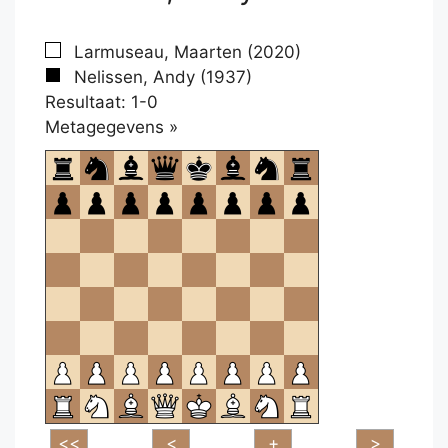
Larmuseau, Maarten (2020)
Nelissen, Andy (1937)
Resultaat: 1-0
Klikken
Metagegevens »
om
te
openen.