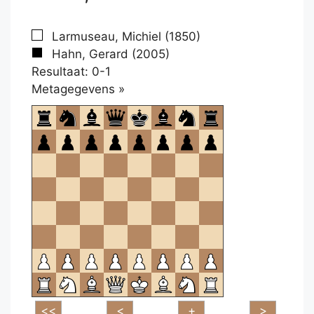
Larmuseau, Michiel (1850)
Hahn, Gerard (2005)
Resultaat: 0-1
Klikken
Metagegevens »
om
te
openen.