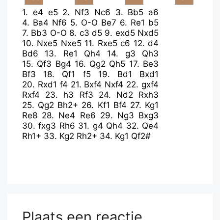
1.
e4
e5
2.
Nf3
Nc6
3.
Bb5
a6
4.
Ba4
Nf6
5.
O-O
Be7
6.
Re1
b5
7.
Bb3
O-O
8.
c3
d5
9.
exd5
Nxd5
10.
Nxe5
Nxe5
11.
Rxe5
c6
12.
d4
Bd6
13.
Re1
Qh4
14.
g3
Qh3
15.
Qf3
Bg4
16.
Qg2
Qh5
17.
Be3
Bf3
18.
Qf1
f5
19.
Bd1
Bxd1
20.
Rxd1
f4
21.
Bxf4
Nxf4
22.
gxf4
Rxf4
23.
h3
Rf3
24.
Nd2
Rxh3
25.
Qg2
Bh2+
26.
Kf1
Bf4
27.
Kg1
Re8
28.
Ne4
Re6
29.
Ng3
Bxg3
30.
fxg3
Rh6
31.
g4
Qh4
32.
Qe4
Rh1+
33.
Kg2
Rh2+
34.
Kg1
Qf2#
Plaats een reactie