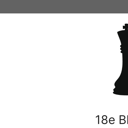
Ga
naar
de
inhoud
18e B