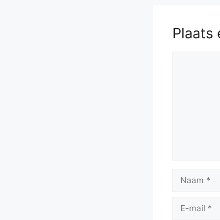
Plaats 
Reactie
Naam
E-
mail