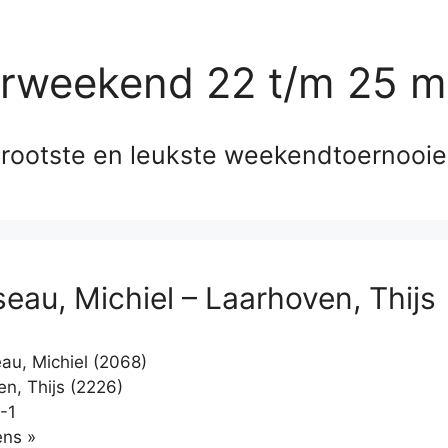
erweekend 22 t/m 25 m
rootste en leukste weekendtoernooi
eau, Michiel – Laarhoven, Thijs
u, Michiel (2068)
n, Thijs (2226)
-1
Klikken
ns »