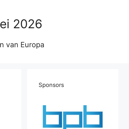
ei 2026
en van Europa
Sponsors