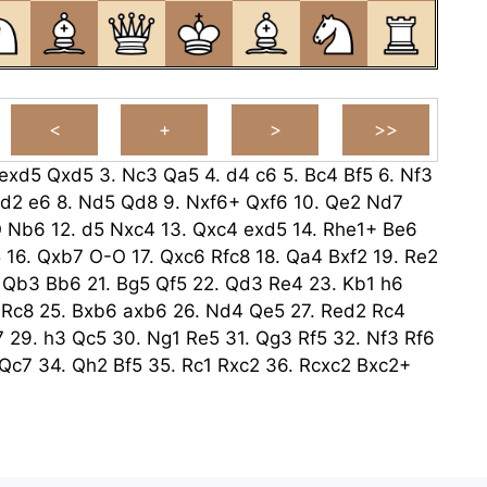
exd5
Qxd5
3.
Nc3
Qa5
4.
d4
c6
5.
Bc4
Bf5
6.
Nf3
d2
e6
8.
Nd5
Qd8
9.
Nxf6+
Qxf6
10.
Qe2
Nd7
O
Nb6
12.
d5
Nxc4
13.
Qxc4
exd5
14.
Rhe1+
Be6
5
16.
Qxb7
O-O
17.
Qxc6
Rfc8
18.
Qa4
Bxf2
19.
Re2
.
Qb3
Bb6
21.
Bg5
Qf5
22.
Qd3
Re4
23.
Kb1
h6
Rc8
25.
Bxb6
axb6
26.
Nd4
Qe5
27.
Red2
Rc4
7
29.
h3
Qc5
30.
Ng1
Re5
31.
Qg3
Rf5
32.
Nf3
Rf6
Qc7
34.
Qh2
Bf5
35.
Rc1
Rxc2
36.
Rcxc2
Bxc2+