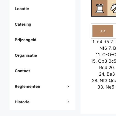
Locatie
Catering
Prijzengeld
1.
e4
d5
2.
Nf6
7.
B
11.
O-O-
Organisatie
15.
Qb3
Bc
Rc4
20
Contact
24.
Be3
28.
Nf3
Qc
Reglementen
33.
Ne5
Historie