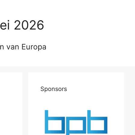
ei 2026
en van Europa
Sponsors