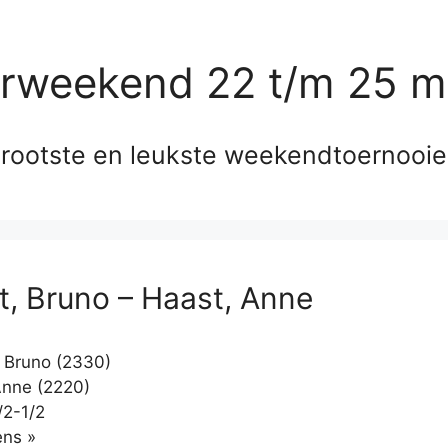
erweekend 22 t/m 25 m
rootste en leukste weekendtoernooi
t, Bruno – Haast, Anne
 Bruno (2330)
nne (2220)
/2-1/2
Klikken
ns »