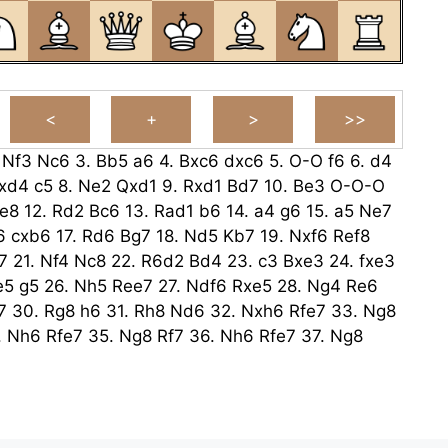
.
Nf3
Nc6
3.
Bb5
a6
4.
Bxc6
dxc6
5.
O-O
f6
6.
d4
xd4
c5
8.
Ne2
Qxd1
9.
Rxd1
Bd7
10.
Be3
O-O-O
e8
12.
Rd2
Bc6
13.
Rad1
b6
14.
a4
g6
15.
a5
Ne7
6
cxb6
17.
Rd6
Bg7
18.
Nd5
Kb7
19.
Nxf6
Ref8
7
21.
Nf4
Nc8
22.
R6d2
Bd4
23.
c3
Bxe3
24.
fxe3
e5
g5
26.
Nh5
Ree7
27.
Ndf6
Rxe5
28.
Ng4
Re6
7
30.
Rg8
h6
31.
Rh8
Nd6
32.
Nxh6
Rfe7
33.
Ng8
.
Nh6
Rfe7
35.
Ng8
Rf7
36.
Nh6
Rfe7
37.
Ng8