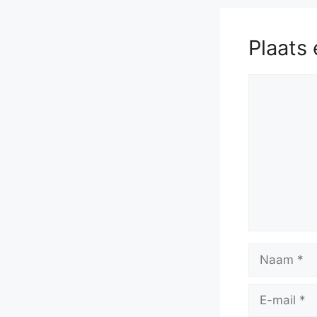
Plaats 
Reactie
Naam
E-
mail