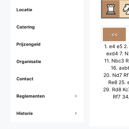
Locatie
Catering
Prijzengeld
1.
e4
e5
2
exd4
7.
N
11.
Nbc3
R
Organisatie
16.
axb
20.
Nd7
Rf
Contact
Re8
25.
29.
Rd8
Kc
Reglementen
Rf7
34
Historie