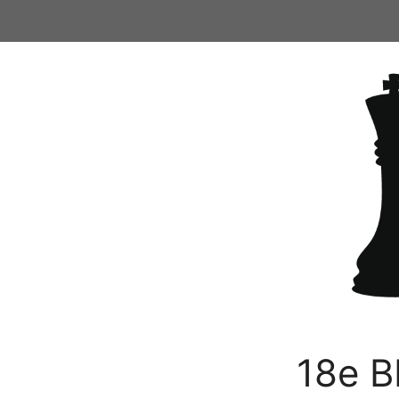
Ga
naar
de
inhoud
18e B