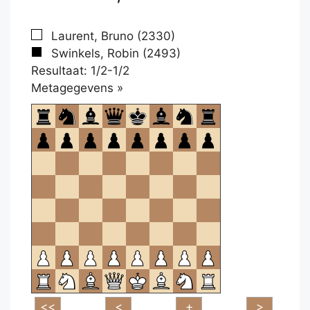
Laurent, Bruno (2330)
Swinkels, Robin (2493)
Resultaat: 1/2-1/2
Klikken
Metagegevens »
om
te
openen.