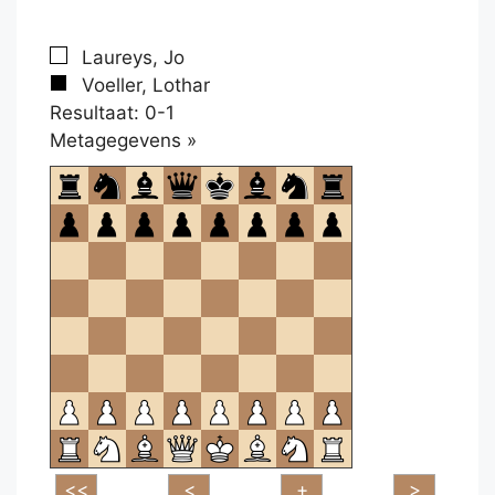
Laureys, Jo
Voeller, Lothar
Resultaat: 0-1
Klikken
Metagegevens »
om
te
openen.