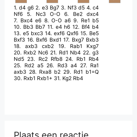
1.
d4
g6
2.
e3
Bg7
3.
Nf3
d5
4.
c4
Nf6
5.
Nc3
O-O
6.
Be2
dxc4
7.
Bxc4
e6
8.
O-O
a6
9.
Re1
b5
10.
Bb3
Bb7
11.
e4
h6
12.
Bf4
b4
13.
e5
bxc3
14.
exf6
Qxf6
15.
Be5
Bxf3
16.
Bxf6
Bxd1
17.
Bxg7
Bxb3
18.
axb3
cxb2
19.
Rab1
Kxg7
20.
Rxb2
Nc6
21.
Rd1
Nb4
22.
g3
Nd5
23.
Rc2
Rfb8
24.
Rb1
Rb4
25.
Rd2
a5
26.
Rd3
a4
27.
Ra1
axb3
28.
Rxa8
b2
29.
Rd1
b1=Q
30.
Rxb1
Rxb1+
31.
Kg2
Rb4
Plaats een reactie