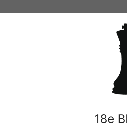
Ga
naar
de
inhoud
18e B