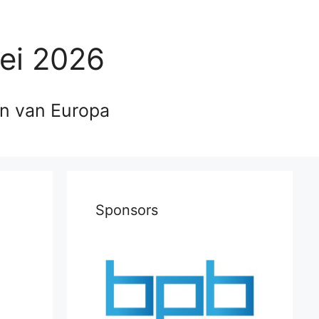
ei 2026
en van Europa
Sponsors