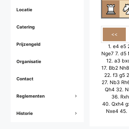
Locatie
Catering
Prijzengeld
1.
e4
e5
Nge7
7.
d5
12.
a3
bx
Organisatie
17.
Bb2
Nh8
22.
f3
g5
Contact
27.
Nb3
Rh
Qh4
32.
N
Reglementen
36.
Rx
40.
Qxh4
g
Nxe4
45.
Historie
49.
Bc1
e4
Kg4
54.