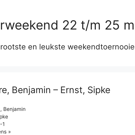
erweekend 22 t/m 25 m
rootste en leukste weekendtoernooi
re, Benjamin – Ernst, Sipke
, Benjamin
ipke
-1
Klikken
ns »