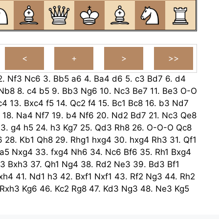
2.
Nf3
Nc6
3.
Bb5
a6
4.
Ba4
d6
5.
c3
Bd7
6.
d4
Nb8
8.
c4
b5
9.
Bb3
Ng6
10.
Nc3
Be7
11.
Be3
O-O
c4
13.
Bxc4
f5
14.
Qc2
f4
15.
Bc1
Bc8
16.
b3
Nd7
18.
Na4
Nf7
19.
b4
Nf6
20.
Nd2
Bd7
21.
Nc3
Qe8
23.
g4
h5
24.
h3
Kg7
25.
Qd3
Rh8
26.
O-O-O
Qc8
6
28.
Kb1
Qh8
29.
Rhg1
hxg4
30.
hxg4
Rh3
31.
Qf1
a5
Nxg4
33.
fxg4
Nh6
34.
Nc6
Bf6
35.
Rh1
Bxg4
h3
Bxh3
37.
Qh1
Ng4
38.
Rd2
Ne3
39.
Bd3
Bf1
xh4
41.
Nd1
h3
42.
Bxf1
Nxf1
43.
Rf2
Ng3
44.
Rh2
Rxh3
Kg6
46.
Kc2
Rg8
47.
Kd3
Ng3
48.
Ne3
Kg5
+
50.
Kc2
Ne2
51.
Nd1
Nxc1
52.
Kxc1
Kf5
53.
Rh5+
Rh1
Rg5
55.
Rg1+
Kf5
56.
Rxg5+
Bxg5
57.
a4
e3