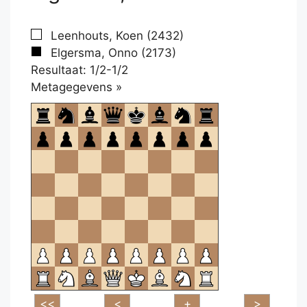
Leenhouts, Koen (2432)
Elgersma, Onno (2173)
Resultaat: 1/2-1/2
Klikken
Metagegevens »
om
te
openen.