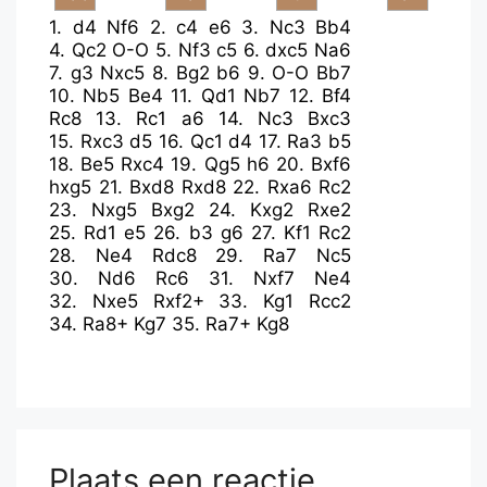
1.
d4
Nf6
2.
c4
e6
3.
Nc3
Bb4
4.
Qc2
O-O
5.
Nf3
c5
6.
dxc5
Na6
7.
g3
Nxc5
8.
Bg2
b6
9.
O-O
Bb7
10.
Nb5
Be4
11.
Qd1
Nb7
12.
Bf4
Rc8
13.
Rc1
a6
14.
Nc3
Bxc3
15.
Rxc3
d5
16.
Qc1
d4
17.
Ra3
b5
18.
Be5
Rxc4
19.
Qg5
h6
20.
Bxf6
hxg5
21.
Bxd8
Rxd8
22.
Rxa6
Rc2
23.
Nxg5
Bxg2
24.
Kxg2
Rxe2
25.
Rd1
e5
26.
b3
g6
27.
Kf1
Rc2
28.
Ne4
Rdc8
29.
Ra7
Nc5
30.
Nd6
Rc6
31.
Nxf7
Ne4
32.
Nxe5
Rxf2+
33.
Kg1
Rcc2
34.
Ra8+
Kg7
35.
Ra7+
Kg8
Plaats een reactie