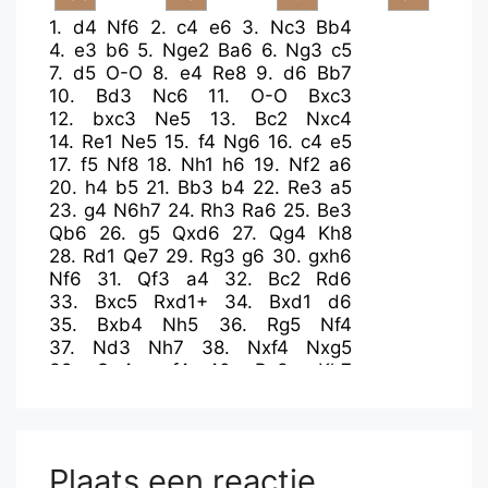
1.
d4
Nf6
2.
c4
e6
3.
Nc3
Bb4
4.
e3
b6
5.
Nge2
Ba6
6.
Ng3
c5
7.
d5
O-O
8.
e4
Re8
9.
d6
Bb7
10.
Bd3
Nc6
11.
O-O
Bxc3
12.
bxc3
Ne5
13.
Bc2
Nxc4
14.
Re1
Ne5
15.
f4
Ng6
16.
c4
e5
17.
f5
Nf8
18.
Nh1
h6
19.
Nf2
a6
20.
h4
b5
21.
Bb3
b4
22.
Re3
a5
23.
g4
N6h7
24.
Rh3
Ra6
25.
Be3
Qb6
26.
g5
Qxd6
27.
Qg4
Kh8
28.
Rd1
Qe7
29.
Rg3
g6
30.
gxh6
Nf6
31.
Qf3
a4
32.
Bc2
Rd6
33.
Bxc5
Rxd1+
34.
Bxd1
d6
35.
Bxb4
Nh5
36.
Rg5
Nf4
37.
Nd3
Nh7
38.
Nxf4
Nxg5
39.
Qg4
exf4
40.
Bc3+
Kh7
41.
fxg6+
fxg6
42.
hxg5
Qxe4
43.
Bf3
Qe3+
44.
Kh2
Plaats een reactie