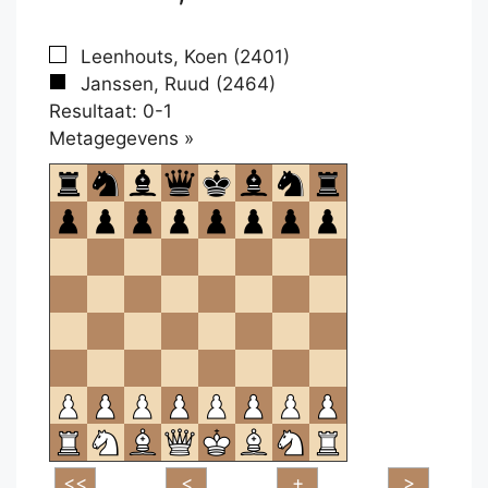
Leenhouts, Koen (2401)
Janssen, Ruud (2464)
Resultaat: 0-1
Klikken
Metagegevens »
om
te
openen.