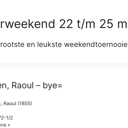
erweekend 22 t/m 25 m
rootste en leukste weekendtoernooi
, Raoul – bye=
 Raoul (1855)
/2-1/2
Klikken
ns »