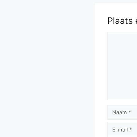
Plaats 
Reactie
Naam
E-
mail