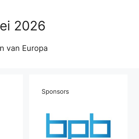
ei 2026
en van Europa
Sponsors