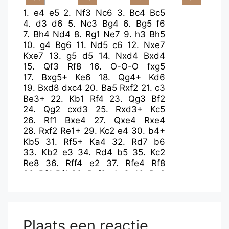
1.
e4
e5
2.
Nf3
Nc6
3.
Bc4
Bc5
4.
d3
d6
5.
Nc3
Bg4
6.
Bg5
f6
7.
Bh4
Nd4
8.
Rg1
Ne7
9.
h3
Bh5
10.
g4
Bg6
11.
Nd5
c6
12.
Nxe7
Kxe7
13.
g5
d5
14.
Nxd4
Bxd4
15.
Qf3
Rf8
16.
O-O-O
fxg5
17.
Bxg5+
Ke6
18.
Qg4+
Kd6
19.
Bxd8
dxc4
20.
Ba5
Rxf2
21.
c3
Be3+
22.
Kb1
Rf4
23.
Qg3
Bf2
24.
Qg2
cxd3
25.
Rxd3+
Kc5
26.
Rf1
Bxe4
27.
Qxe4
Rxe4
28.
Rxf2
Re1+
29.
Kc2
e4
30.
b4+
Kb5
31.
Rf5+
Ka4
32.
Rd7
b6
33.
Kb2
e3
34.
Rd4
b5
35.
Kc2
Re8
36.
Rff4
e2
37.
Rfe4
Rf8
38.
Rf4
Rf1
39.
Rxf8
e1=Q
40.
Ra8
Rf2+
Plaats een reactie