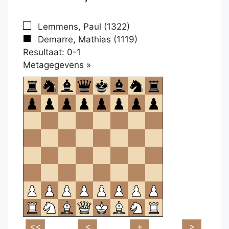
Lemmens, Paul (1322)
Demarre, Mathias (1119)
Resultaat: 0-1
Klikken
Metagegevens »
om
te
openen.