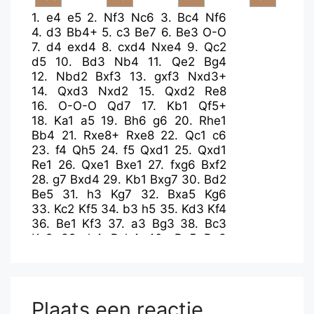
1.
e4
e5
2.
Nf3
Nc6
3.
Bc4
Nf6
4.
d3
Bb4+
5.
c3
Be7
6.
Be3
O-O
7.
d4
exd4
8.
cxd4
Nxe4
9.
Qc2
d5
10.
Bd3
Nb4
11.
Qe2
Bg4
12.
Nbd2
Bxf3
13.
gxf3
Nxd3+
14.
Qxd3
Nxd2
15.
Qxd2
Re8
16.
O-O-O
Qd7
17.
Kb1
Qf5+
18.
Ka1
a5
19.
Bh6
g6
20.
Rhe1
Bb4
21.
Rxe8+
Rxe8
22.
Qc1
c6
23.
f4
Qh5
24.
f5
Qxd1
25.
Qxd1
Re1
26.
Qxe1
Bxe1
27.
fxg6
Bxf2
28.
g7
Bxd4
29.
Kb1
Bxg7
30.
Bd2
Be5
31.
h3
Kg7
32.
Bxa5
Kg6
33.
Kc2
Kf5
34.
b3
h5
35.
Kd3
Kf4
36.
Be1
Kf3
37.
a3
Bg3
38.
Bc3
Kg2
39.
h4
Bxh4
40.
Be5
Bg3
41.
Bf6
h4
42.
Bxh4
Bxh4
Plaats een reactie