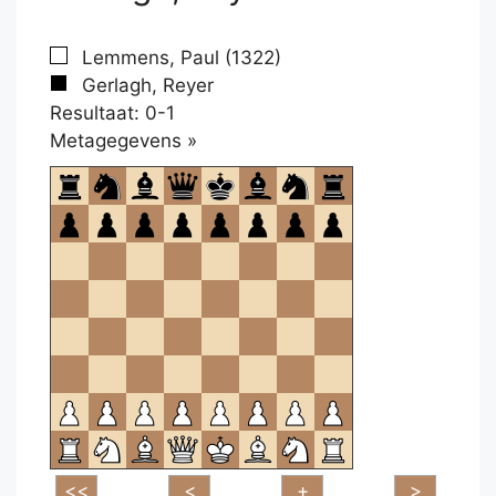
Lemmens, Paul (1322)
Gerlagh, Reyer
Resultaat: 0-1
Klikken
Metagegevens »
om
te
openen.