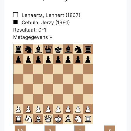
Lenaerts, Lennert (1867)
Cebula, Jerzy (1991)
Resultaat: 0-1
Klikken
Metagegevens »
om
te
openen.