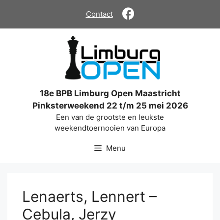
Ga
Contact
naar
de
inhoud
18e BPB Limburg Open Maastricht
Pinksterweekend 22 t/m 25 mei 2026
Een van de grootste en leukste
weekendtoernooien van Europa
Menu
Lenaerts, Lennert –
Cebula, Jerzy