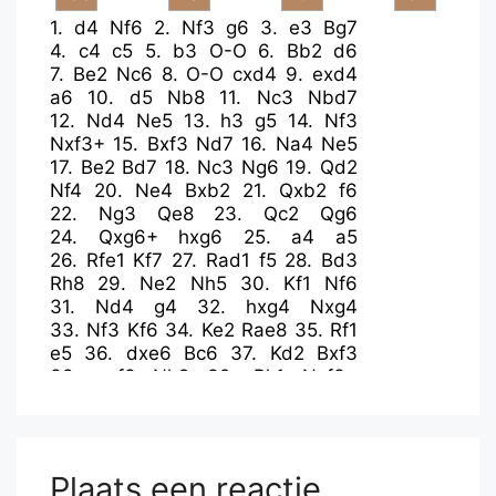
1.
d4
Nf6
2.
Nf3
g6
3.
e3
Bg7
4.
c4
c5
5.
b3
O-O
6.
Bb2
d6
7.
Be2
Nc6
8.
O-O
cxd4
9.
exd4
a6
10.
d5
Nb8
11.
Nc3
Nbd7
12.
Nd4
Ne5
13.
h3
g5
14.
Nf3
Nxf3+
15.
Bxf3
Nd7
16.
Na4
Ne5
17.
Be2
Bd7
18.
Nc3
Ng6
19.
Qd2
Nf4
20.
Ne4
Bxb2
21.
Qxb2
f6
22.
Ng3
Qe8
23.
Qc2
Qg6
24.
Qxg6+
hxg6
25.
a4
a5
26.
Rfe1
Kf7
27.
Rad1
f5
28.
Bd3
Rh8
29.
Ne2
Nh5
30.
Kf1
Nf6
31.
Nd4
g4
32.
hxg4
Nxg4
33.
Nf3
Kf6
34.
Ke2
Rae8
35.
Rf1
e5
36.
dxe6
Bc6
37.
Kd2
Bxf3
38.
gxf3
Nh2
39.
Rh1
Nxf3+
40.
Kc3
Kxe6
41.
Be2
Ng5
42.
Rxh8
Rxh8
43.
Rg1
Rh3+
44.
Kc2
Kf6
45.
Rg2
Ne4
46.
Kb2
Nc3
47.
Bf1
Rf3
48.
Kc2
Ne4
Plaats een reactie
49.
Be2
Rxf2
50.
Rxf2
Nxf2