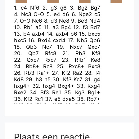
1.
c4
Nf6
2.
g3
g6
3.
Bg2
Bg7
4.
Nc3
O-O
5.
e4
d6
6.
Nge2
c5
7.
O-O
Nc6
8.
d3
Ne8
9.
Be3
Nd4
10.
Rb1
a5
11.
a3
Bg4
12.
f3
Bd7
13.
b4
axb4
14.
axb4
b6
15.
bxc5
bxc5
16.
Bxd4
cxd4
17.
Nb5
Qb6
18.
Qb3
Nc7
19.
Nxc7
Qxc7
20.
Qb7
Rfc8
21.
Rb3
Kf8
22.
Qxc7
Rxc7
23.
Rfb1
Ke8
24.
Rb8+
Rc8
25.
Rxc8+
Bxc8
26.
Rb3
Ra1+
27.
Kf2
Ra2
28.
f4
Kd8
29.
h3
h5
30.
Kf3
Kc7
31.
g4
hxg4+
32.
hxg4
Bxg4+
33.
Kxg4
Rxe2
34.
Bf3
Re1
35.
Kg3
Rg1+
36.
Kf2
Rc1
37.
e5
dxe5
38.
Rb7+
Kd6
39.
Rb6+
Kd7
40.
Rb7+
Ke6
41.
Bd5+
Kf5
42.
fxe5
Rc2+
43.
Ke1
Bxe5
44.
Rxe7
Rc3
45.
Be4+
Kg5
46.
Ke2
Bf4
47.
Bc6
Kg4
48.
Re4
Rc2+
49.
Ke1
f5
Plaats een reactie
50.
Rxd4
g5
51.
Rd5
Kf3
52.
Re5+