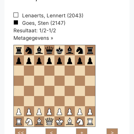
Lenaerts, Lennert (2043)
Goes, Sten (2147)
Resultaat: 1/2-1/2
Klikken
Metagegevens »
om
te
openen.