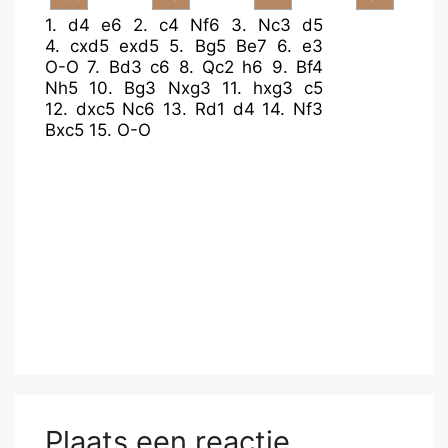
1.
d4
e6
2.
c4
Nf6
3.
Nc3
d5
4.
cxd5
exd5
5.
Bg5
Be7
6.
e3
O-O
7.
Bd3
c6
8.
Qc2
h6
9.
Bf4
Nh5
10.
Bg3
Nxg3
11.
hxg3
c5
12.
dxc5
Nc6
13.
Rd1
d4
14.
Nf3
Bxc5
15.
O-O
Plaats een reactie