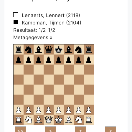
Lenaerts, Lennert (2118)
Kampman, Tijmen (2104)
Resultaat: 1/2-1/2
Klikken
Metagegevens »
om
te
openen.