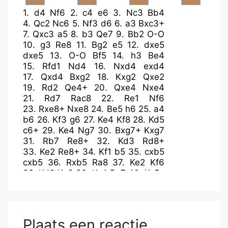
1.
d4
Nf6
2.
c4
e6
3.
Nc3
Bb4
4.
Qc2
Nc6
5.
Nf3
d6
6.
a3
Bxc3+
7.
Qxc3
a5
8.
b3
Qe7
9.
Bb2
O-O
10.
g3
Re8
11.
Bg2
e5
12.
dxe5
dxe5
13.
O-O
Bf5
14.
h3
Be4
15.
Rfd1
Nd4
16.
Nxd4
exd4
17.
Qxd4
Bxg2
18.
Kxg2
Qxe2
19.
Rd2
Qe4+
20.
Qxe4
Nxe4
21.
Rd7
Rac8
22.
Re1
Nf6
23.
Rxe8+
Nxe8
24.
Be5
h6
25.
a4
b6
26.
Kf3
g6
27.
Ke4
Kf8
28.
Kd5
c6+
29.
Ke4
Ng7
30.
Bxg7+
Kxg7
31.
Rb7
Re8+
32.
Kd3
Rd8+
33.
Ke2
Re8+
34.
Kf1
b5
35.
cxb5
cxb5
36.
Rxb5
Ra8
37.
Ke2
Kf6
38.
Kd3
Ke6
39.
Kc4
Ra7
40.
Kc5
Plaats een reactie