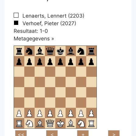
Lenaerts, Lennert (2203)
Verhoef, Pieter (2027)
Resultaat: 1-0
Klikken
Metagegevens »
om
te
openen.