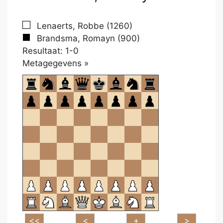
Lenaerts, Robbe (1260)
Brandsma, Romayn (900)
Resultaat: 1-0
Klikken
Metagegevens »
om
te
openen.