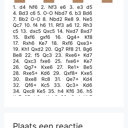
1.
d4
Nf6
2.
Nf3
e6
3.
e3
d5
4.
Bd3
c6
5.
O-O
Nbd7
6.
b3
Bd6
7.
Bb2
O-O
8.
Nbd2
Re8
9.
Ne5
Qc7
10.
f4
h6
11.
Rf3
a6
12.
Rh3
c5
13.
dxc5
Qxc5
14.
Nxd7
Bxd7
15.
Bxf6
gxf6
16.
Qg4+
Kf8
17.
Rxh6
Ke7
18.
Rxf6
Qxe3+
19.
Kh1
Qxd2
20.
Qg7
Rf8
21.
Bg6
Be8
22.
f5
Qc3
23.
Rxe6+
Kd7
24.
Qxc3
fxe6
25.
fxe6+
Ke7
26.
Qg7+
Kxe6
27.
Re1+
Be5
28.
Rxe5+
Kd6
29.
Qxf8+
Kxe5
30.
Bxe8
Rc8
31.
Qe7+
Kd4
32.
Qf6+
Kc5
33.
Qc3+
Kd6
34.
Qxc8
Ke5
35.
h4
Kf6
36.
h5
Kg7
37.
h6+
Kxh6
38.
Qg4
Kh7
39.
Bf7
d4
40.
Qg6+
Kh8
41.
Qg8#
Plaats een reactie